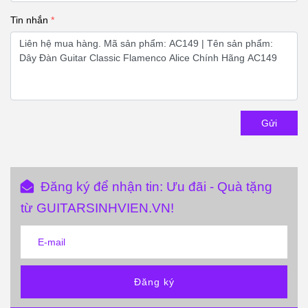
Tin nhắn
Gửi
Đăng ký để nhận tin: Ưu đãi - Quà tặng
từ GUITARSINHVIEN.VN!
Đăng ký