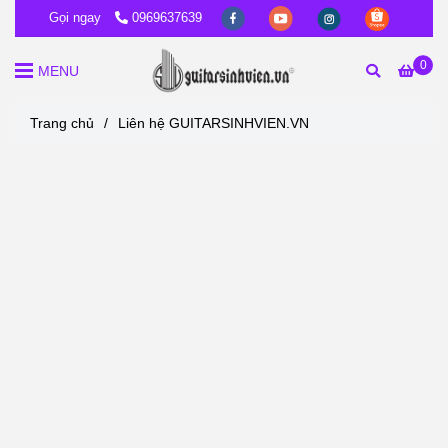
Gọi ngay
0969637639
0
MENU
Trang chủ
/
Liên hệ GUITARSINHVIEN.VN