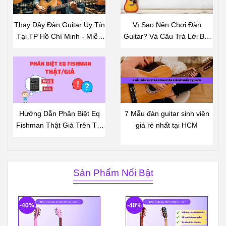
Thay Dây Đàn Guitar Uy Tín
Vì Sao Nên Chơi Đàn
Tại TP Hồ Chí Minh - Miễn
Guitar? Và Câu Trả Lời Bất
Phí Công Thay Dây Khi Mua
Ngờ
Dây Đàn Tại Shop
Hướng Dẫn Phân Biệt Eq
7 Mẫu đàn guitar sinh viên
Fishman Thật Giả Trên Thị
giá rẻ nhất tại HCM
Trường
Sản Phẩm Nổi Bật
-40%
-40%