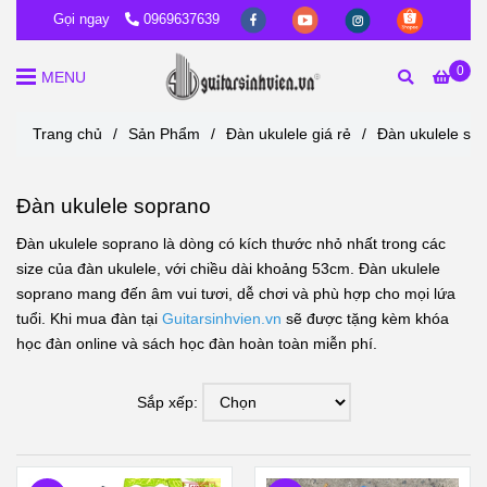
Gọi ngay
0969637639
0
MENU
Trang chủ
/
Sản Phẩm
/
Đàn ukulele giá rẻ
/
Đàn ukulele so
Đàn ukulele soprano
Đàn ukulele soprano là dòng có kích thước nhỏ nhất trong các
size của đàn ukulele, với chiều dài khoảng 53cm.
Đàn ukulele
soprano mang đến âm vui tươi, dễ chơi và phù hợp cho mọi lứa
tuổi. Khi mua đàn tại
Guitarsinhvien.vn
sẽ được tặng kèm khóa
học đàn online và sách học đàn hoàn toàn miễn phí.
Sắp xếp: