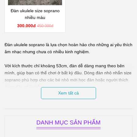
Đàn ukulele size soprano
nhiều màu
300.000đ
450.000đ
Đàn ukulele soprano là lựa chọn hoàn hảo cho những ai yêu thích
âm nhạc nhưng chưa có nhiều kinh nghiệm.
Với kích thước chỉ khoảng 53cm, đàn dễ dàng mang theo bên
mình, giúp bạn có thể chơi ở bất kỳ đâu. Dòng đàn nhỏ nhắn size
soprano phù hợp cho các bé nhỏ mới học đàn hoặc người thích
dòng đàn nhỏ nhắn.
Xem tất cả
Đàn tại Guitarsinhvien.vn được bảo hành từ 6 tháng và bảo trì
trọn đời nên đảm bảo chất lượng tuyệt vời.
DANH MỤC SẢN PHẨM
Âm thanh của đàn ukulele soprano luôn vui tươi và tràn đầy sức
sống, đàn ukulele có 4 dây và hợp âm tương đối đơi giản nên rất
dễ chơi, chơi đàn ukulele sẽ giúp cuộc sống của bạn trở nên thú