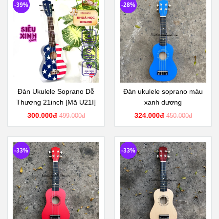
-39%
-28%
Đàn Ukulele Soprano Dễ
Đàn ukulele soprano màu
Thương 21inch [Mã U21I]
xanh dương
300.000đ
324.000đ
499.000đ
450.000đ
-33%
-33%