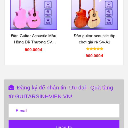
Đàn Guitar Acoustic Màu
Đàn guitar acoustic tập
Hồng Dễ Thương SV-
chơi giá rẻ SV-A1
A1CL
900.000đ
900.000đ
Đăng ký để nhận tin: Ưu đãi - Quà tặng
từ GUITARSINHVIEN.VN!
Đăng ký