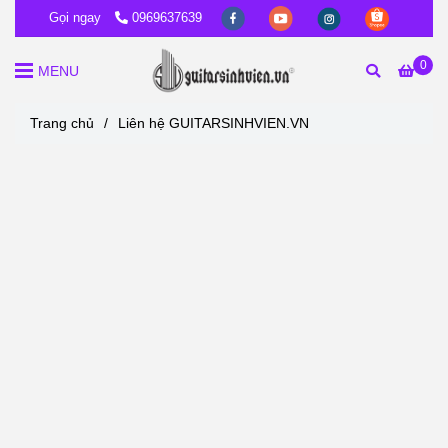
Gọi ngay
0969637639
0
MENU
Trang chủ
/
Liên hệ GUITARSINHVIEN.VN