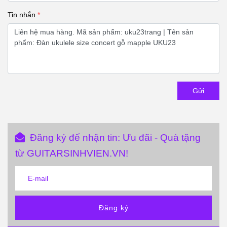
Tin nhắn
Gửi
Đăng ký để nhận tin: Ưu đãi - Quà tặng
từ GUITARSINHVIEN.VN!
Đăng ký