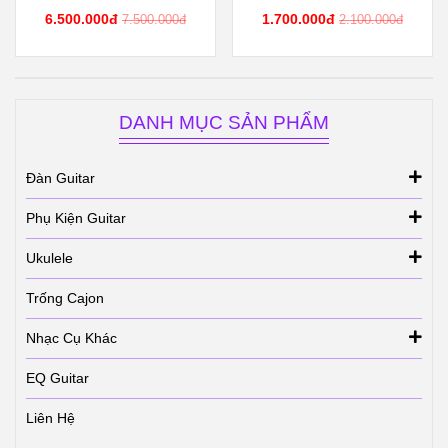
Chống Đau Tay - FA2V
6.500.000đ
1.700.000đ
7.500.000đ
2.100.000đ
DANH MỤC SẢN PHẨM
Đàn Guitar
Phụ Kiện Guitar
Ukulele
Trống Cajon
Nhạc Cụ Khác
EQ Guitar
Liên Hệ