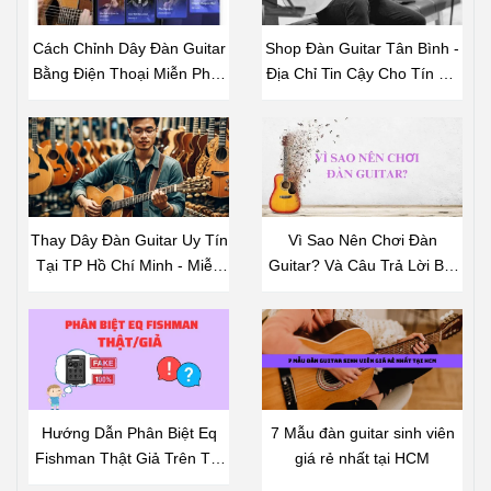
Cách Chỉnh Dây Đàn Guitar
Shop Đàn Guitar Tân Bình -
Bằng Điện Thoại Miễn Phí -
Địa Chỉ Tin Cậy Cho Tín Đồ
Hướng Dẫn Chi Tiết
Âm Nhạc
Thay Dây Đàn Guitar Uy Tín
Vì Sao Nên Chơi Đàn
Tại TP Hồ Chí Minh - Miễn
Guitar? Và Câu Trả Lời Bất
Phí Công Thay Dây Khi Mua
Ngờ
Dây Đàn Tại Shop
Hướng Dẫn Phân Biệt Eq
7 Mẫu đàn guitar sinh viên
Fishman Thật Giả Trên Thị
giá rẻ nhất tại HCM
Trường