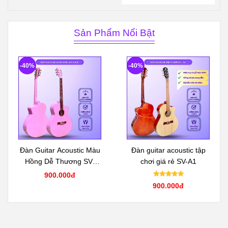
Sản Phẩm Nổi Bật
-40%
-40%
Đàn Guitar Acoustic Màu
Đàn guitar acoustic tập
Hồng Dễ Thương SV-
chơi giá rẻ SV-A1
A1CL
900.000đ
900.000đ