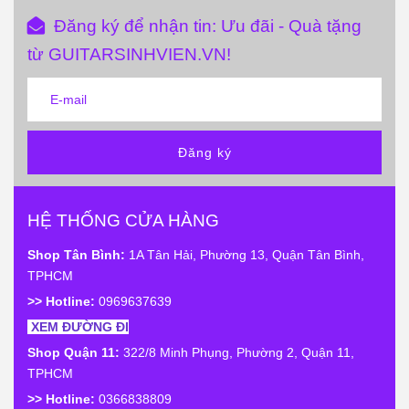
Đăng ký để nhận tin: Ưu đãi - Quà tặng
từ GUITARSINHVIEN.VN!
Đăng ký
HỆ THỐNG CỬA HÀNG
Shop Tân Bình:
1A Tân Hải, Phường 13, Quận Tân Bình,
TPHCM
>> Hotline:
0969637639
XEM ĐƯỜNG ĐI
Shop Quận 11:
322/8 Minh Phụng, Phường 2, Quận 11,
TPHCM
>> Hotline:
0366838809