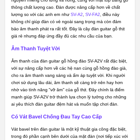
nguyên miếng cho lưng và hông, cùng với mặt top bằng gỗ
thông chất lượng cao. Đàn được nâng cấp hơn về chất
lượng so với các anh em như
SV-A2
,
SV-FA2
, điều này
không chỉ giúp đàn có vẻ ngoài sang trọng mà còn đảm
bảo âm thanh phát ra rất tốt. Đây là cây đàn guitar gỗ thịt
giá rẻ nhưng đáp ứng đầy đủ các nhu cầu của bạn.
Âm Thanh Tuyệt Vời
Âm thanh của đàn guitar gỗ hồng đào SV-A2V rất đặc biệt,
với sự nâng cấp hơn về các hệ nan cùng gỗ hồng đào già,
cho ra âm thanh vang sáng và ấm áp tuyệt vời. Khi người
chơi sử dụng lâu dài, âm thanh sẽ càng trở nên hay hơn
nhờ vào tính năng "vỡ âm" của gỗ thịt. Đây chính là điểm
mạnh giúp SV-A2V trở thành lựa chọn lý tưởng cho những
ai yêu thích đàn guitar đệm hát và muốn tập chơi đàn.
Có Vát Bavel Chống Đau Tay Cao Cấp
Vát bavel trên đàn guitar là một kỹ thuật gia công đặc biệt,
trong đó phần cạnh bên dưới của mặt đàn (nơi tiếp xúc với