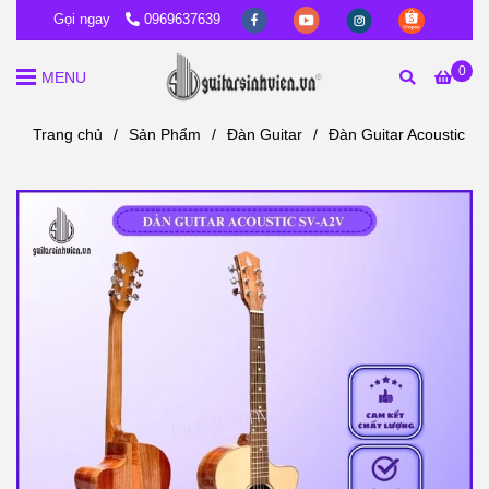
Gọi ngay
0969637639
0
MENU
Trang chủ
/
Sản Phẩm
/
Đàn Guitar
/
Đàn Guitar Acoustic
/