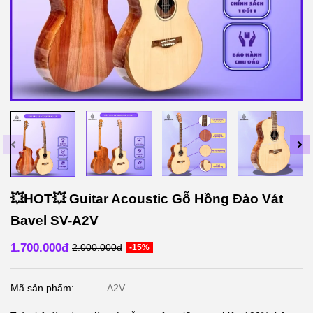
💥HOT💥 Guitar Acoustic Gỗ Hồng Đào Vát
Bavel SV-A2V
1.700.000đ
2.000.000đ
-15%
Mã sản phẩm:
A2V