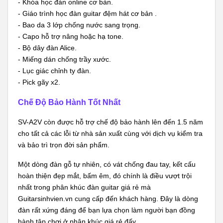
- Khóa học đàn online cơ bản.
- Giáo trình học đàn guitar đệm hát cơ bản .
- Bao da 3 lớp chống nước sang trọng.
- Capo hỗ trợ nâng hoặc hạ tone.
- Bộ dây đàn Alice.
- Miếng dán chống trầy xước.
- Lục giác chỉnh ty đàn.
- Pick gãy x2.
Chế Độ Bảo Hành Tốt Nhất
SV-A2V còn được hỗ trợ chế độ bảo hành lên đến 1.5 năm
cho tất cả các lỗi từ nhà sản xuất cùng với dịch vụ kiểm tra
và bảo trì trọn đời sản phẩm.
Một dòng đàn gỗ tự nhiên, có vát chống đau tay, kết cấu
hoàn thiện đẹp mắt, bấm êm, đó chính là điều vượt trội
nhất trong phân khúc
đàn guitar giá rẻ
mà
Guitarsinhvien.vn cung cấp đến khách hàng. Đây là dòng
đàn rất xứng đáng để bạn lựa chọn làm người bạn đồng
hành tập chơi ở phân khúc giá rẻ đấy.