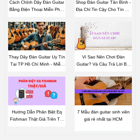
Cách Chỉnh Dây Đàn Guitar
Shop Đàn Guitar Tân Bình -
Bằng Điện Thoại Miễn Phí -
Địa Chỉ Tin Cậy Cho Tín Đồ
Hướng Dẫn Chi Tiết
Âm Nhạc
Thay Dây Đàn Guitar Uy Tín
Vì Sao Nên Chơi Đàn
Tại TP Hồ Chí Minh - Miễn
Guitar? Và Câu Trả Lời Bất
Phí Công Thay Dây Khi Mua
Ngờ
Dây Đàn Tại Shop
Hướng Dẫn Phân Biệt Eq
7 Mẫu đàn guitar sinh viên
Fishman Thật Giả Trên Thị
giá rẻ nhất tại HCM
Trường