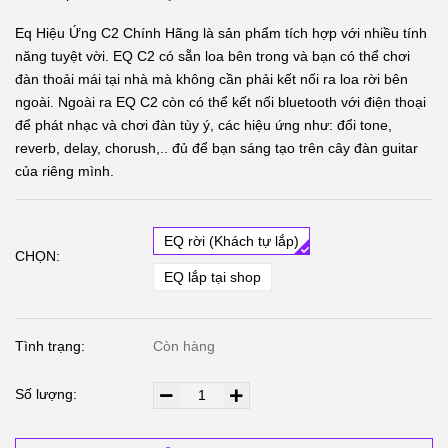
Eq Hiệu Ứng C2 Chính Hãng là sản phẩm tích hợp với nhiều tính
năng tuyệt vời. EQ C2 có sẵn loa bên trong và bạn có thể chơi
đàn thoải mái tại nhà mà không cần phải kết nối ra loa rời bên
ngoài. Ngoài ra EQ C2 còn có thể kết nối bluetooth với điện thoại
để phát nhạc và chơi đàn tùy ý, các hiệu ứng như: đổi tone,
reverb, delay, chorush,.. đủ để bạn sáng tạo trên cây đàn guitar
của riêng mình.
EQ rời (Khách tự lắp)
CHỌN:
EQ lắp tại shop
Tình trạng:
Còn hàng
Số lượng: