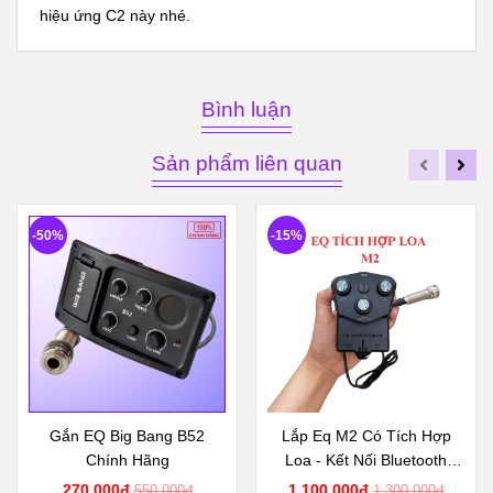
hiệu ứng C2 này nhé.
Bình luận
Sản phẩm liên quan
-50%
-15%
Gắn EQ Big Bang B52
Lắp Eq M2 Có Tích Hợp
Chính Hãng
Loa - Kết Nối Bluetooth
Không Dây Chính Hãng
270.000đ
1.100.000đ
550.000đ
1.300.000đ