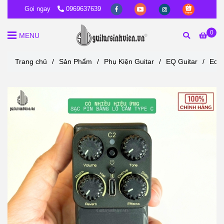
Gọi ngay
0969637639
0
MENU
Trang chủ
/
Sản Phẩm
/
Phụ Kiện Guitar
/
EQ Guitar
/
Eq H