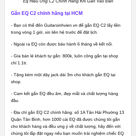
Eq Hiệu Ứng C2 Chính Hãng Khi Gắn Vào Đàn
Gắn EQ C2 chính hãng tại HCM
- Bạn có thể đến
Guitarsinhvien.vn
để gắn EQ C2 lấy liền
trong vòng 1 giờ, xin liên hệ trước để đặt lịch.
- Ngoài ra EQ còn được bảo hành 6 tháng về kết nối.
- Gía bán lẻ khách tự gắn: 800k, luôn công gắn tại shop
chỉ 1.1tr.
- Tặng kèm một dây jack dài 3m cho khách gắn EQ tại
shop.
- Cam kết gắn EQ đều âm, đẹp mắt và chất lượng hàng
đầu.
- Địa chỉ gắn EQ C2 chính hãng: số 1A Tân Hải Phường 13
Quận Tân Bình, hơn 1000 cái EQ đã được chúng tôi gắn
cho khách hàng và đều ưng ý về chất lượng, hãy đến với
chúng tôi lắp đặt ngay nếu bạn muốn trải nghiệm chiếc EQ