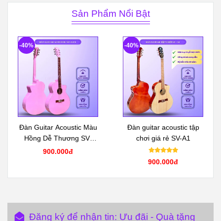
Sản Phẩm Nổi Bật
-40%
-40%
Đàn Guitar Acoustic Màu
Đàn guitar acoustic tập
Hồng Dễ Thương SV-
chơi giá rẻ SV-A1
A1CL
900.000đ
900.000đ
Đăng ký để nhận tin: Ưu đãi - Quà tặng