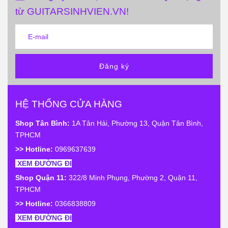
từ GUITARSINHVIEN.VN!
Đăng ký
HỆ THỐNG CỬA HÀNG
Shop Tân Bình:
1A Tân Hải, Phường 13, Quận Tân Bình,
TPHCM
>> Hotline:
0969637639
XEM ĐƯỜNG ĐI
Shop Quận 11:
322/8 Minh Phụng, Phường 2, Quận 11,
TPHCM
>> Hotline:
0366838809
XEM ĐƯỜNG ĐI