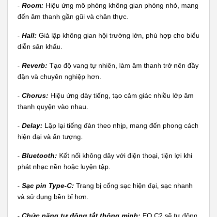
-
Room:
Hiệu ứng mô phỏng không gian phòng nhỏ, mang
đến âm thanh gần gũi và chân thực.
-
Hall:
Giả lập không gian hội trường lớn, phù hợp cho biểu
diễn sân khấu.
-
Reverb:
Tạo độ vang tự nhiên, làm âm thanh trở nên đầy
đặn và chuyên nghiệp hơn.
-
Chorus:
Hiệu ứng dày tiếng, tạo cảm giác nhiều lớp âm
thanh quyện vào nhau.
-
Delay:
Lặp lại tiếng đàn theo nhịp, mang đến phong cách
hiện đại và ấn tượng.
-
Bluetooth:
Kết nối không dây với điện thoại, tiện lợi khi
phát nhạc nền hoặc luyện tập.
-
Sạc pin Type-C:
Trang bị cổng sạc hiện đại, sạc nhanh
và sử dụng bền bỉ hơn.
-
Chức năng tự động tắt thông minh:
EQ C2 sẽ tự động